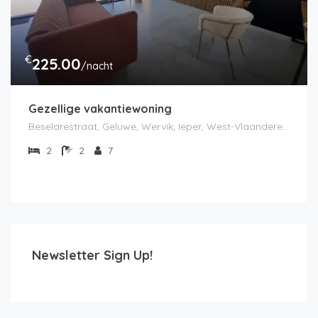
€
225.00
/nacht
Gezellige vakantiewoning
Beselarestraat, Geluwe, Wervik, Ieper, West-Vlaanderen, Vlaanderen, 8940, België
2
2
7
Newsletter Sign Up!