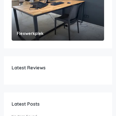
€
2
Ge
Flexwerkplek
Latest Reviews
Latest Posts