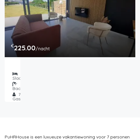
€
225.00
/nacht
Gezellige vakantiewoning
2
Slaapkamers
2
Badkamer
7
Gasten
PuHRHouse is een luxueuze vakantiewoning voor 7 personen