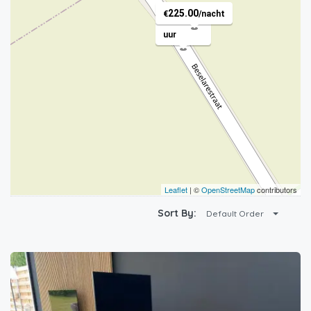
0.00
225.00
€
€
/per
/nacht
uur
Leaflet
| ©
OpenStreetMap
contributors
Sort By:
Default Order